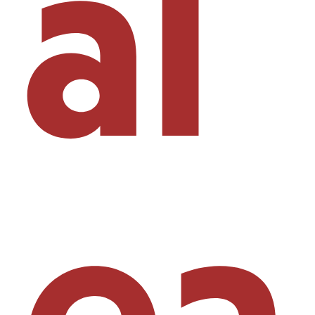
al
ea