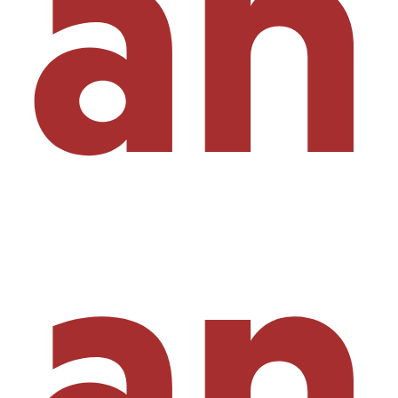
añ
an